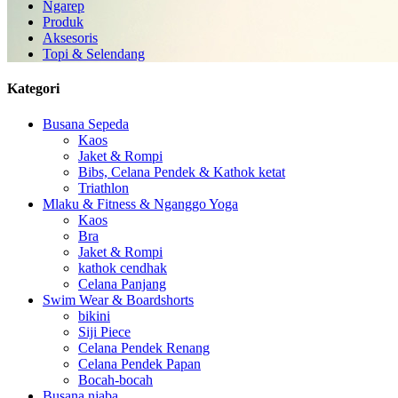
Ngarep
Produk
Aksesoris
Topi & Selendang
Kategori
Busana Sepeda
Kaos
Jaket & Rompi
Bibs, Celana Pendek & Kathok ketat
Triathlon
Mlaku & Fitness & Nganggo Yoga
Kaos
Bra
Jaket & Rompi
kathok cendhak
Celana Panjang
Swim Wear & Boardshorts
bikini
Siji Piece
Celana Pendek Renang
Celana Pendek Papan
Bocah-bocah
Busana njaba