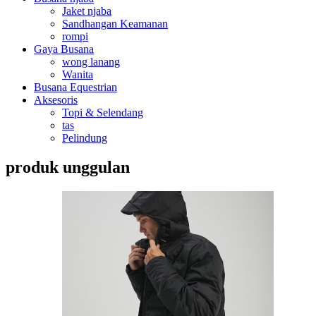
Jaket njaba
Sandhangan Keamanan
rompi
Gaya Busana
wong lanang
Wanita
Busana Equestrian
Aksesoris
Topi & Selendang
tas
Pelindung
produk unggulan