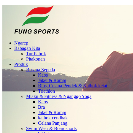
Ngarep
Babagan Kita
Tur Pabrik
Pitakonan
Produk
Busana Sepeda
Kaos
Jaket & Rompi
Bibs, Celana Pendek & Kathok ketat
Triathlon
Mlaku & Fitness & Nganggo Yoga
Kaos
Bra
Jaket & Rompi
kathok cendhak
Celana Panjang
Swim Wear & Boardshorts