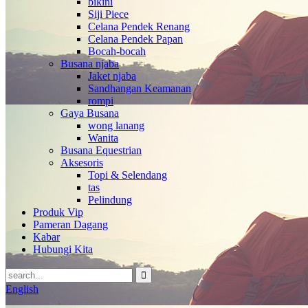
bikini
Siji Piece
Celana Pendek Renang
Celana Pendek Papan
Bocah-bocah
Busana njaba
Jaket njaba
Sandhangan Keamanan
rompi
Gaya Busana
wong lanang
Wanita
Busana Equestrian
Aksesoris
Topi & Selendang
tas
Pelindung
Produk Vip
Pameran Dagang
Kabar
Hubungi Kita
English