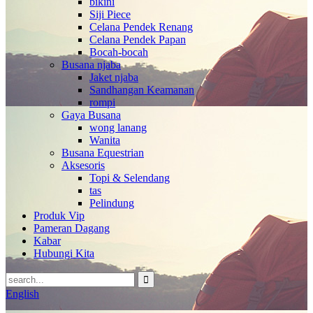
bikini
Siji Piece
Celana Pendek Renang
Celana Pendek Papan
Bocah-bocah
Busana njaba
Jaket njaba
Sandhangan Keamanan
rompi
Gaya Busana
wong lanang
Wanita
Busana Equestrian
Aksesoris
Topi & Selendang
tas
Pelindung
Produk Vip
Pameran Dagang
Kabar
Hubungi Kita
English