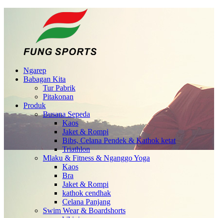
Ngarep
Babagan Kita
Tur Pabrik
Pitakonan
Produk
Busana Sepeda
Kaos
Jaket & Rompi
Bibs, Celana Pendek & Kathok ketat
Triathlon
Mlaku & Fitness & Nganggo Yoga
Kaos
Bra
Jaket & Rompi
kathok cendhak
Celana Panjang
Swim Wear & Boardshorts