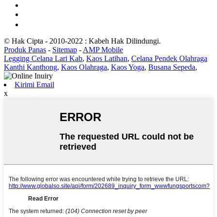
© Hak Cipta - 2010-2022 : Kabeh Hak Dilindungi.
Produk Panas
-
Sitemap
-
AMP Mobile
Legging Celana Lari Kab
,
Kaos Latihan
,
Celana Pendek Olahraga
Kanthi Kanthong
,
Kaos Olahraga
,
Kaos Yoga
,
Busana Sepeda
,
Kirimi Email
x