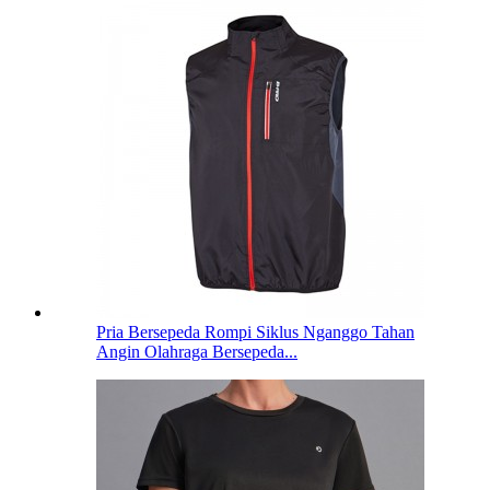
Pria Bersepeda Rompi Siklus Nganggo Tahan
Angin Olahraga Bersepeda...