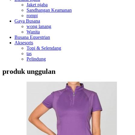
Jaket njaba
Sandhangan Keamanan
rompi
Gaya Busana
wong lanang
Wanita
Busana Equestrian
Aksesoris
Topi & Selendang
tas
Pelindung
produk unggulan