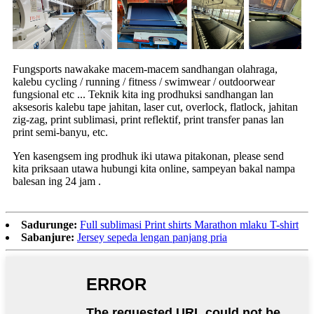
Fungsports nawakake macem-macem sandhangan olahraga,
kalebu cycling / running / fitness / swimwear / outdoorwear
fungsional etc ... Teknik kita ing prodhuksi sandhangan lan
aksesoris kalebu tape jahitan, laser cut, overlock, flatlock, jahitan
zig-zag, print sublimasi, print reflektif, print transfer panas lan
print semi-banyu, etc.
Yen kasengsem ing prodhuk iki utawa pitakonan, please send
kita priksaan utawa hubungi kita online, sampeyan bakal nampa
balesan ing 24 jam .
Sadurunge:
Full sublimasi Print shirts Marathon mlaku T-shirt
Sabanjure:
Jersey sepeda lengan panjang pria