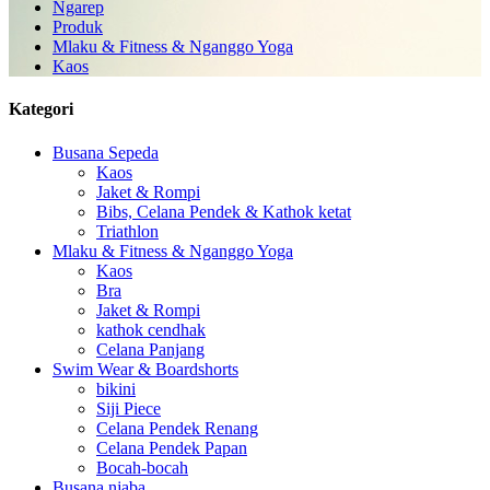
Ngarep
Produk
Mlaku & Fitness & Nganggo Yoga
Kaos
Kategori
Busana Sepeda
Kaos
Jaket & Rompi
Bibs, Celana Pendek & Kathok ketat
Triathlon
Mlaku & Fitness & Nganggo Yoga
Kaos
Bra
Jaket & Rompi
kathok cendhak
Celana Panjang
Swim Wear & Boardshorts
bikini
Siji Piece
Celana Pendek Renang
Celana Pendek Papan
Bocah-bocah
Busana njaba